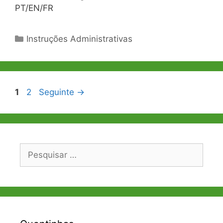
PT/EN/FR
Categorias
Instruções Administrativas
Navegação
Página
Página
1
2
Seguinte
→
de
artigos
Pesquisar
por: