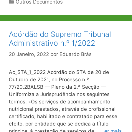
Categorias
Outros Documentos
Acórdão do Supremo Tribunal
Administrativo n.º 1/2022
20 Janeiro, 2022
por
Eduardo Brás
Ac_STA_1_2022 Acórdão do STA de 20 de
Outubro de 2021, no Processo n.º
77/20.2BALSB — Pleno da 2.ª Secção —
Uniformiza a Jurisprudência nos seguintes
termos: «Os serviços de acompanhamento
nutricional prestados, através de profissional
certificado, habilitado e contratado para esse
efeito, por entidade que se dedica a título
principal à prestação de serviços de …
Ler mais