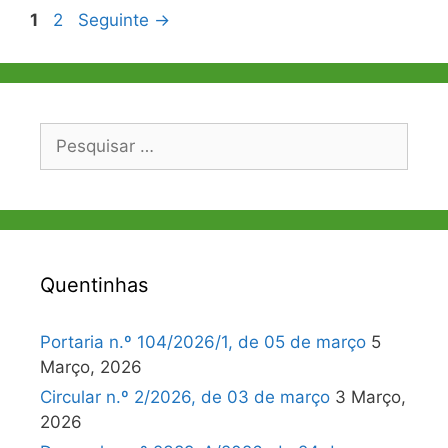
Navegação
Página
Página
1
2
Seguinte
→
de
artigos
Pesquisar
por:
Quentinhas
Portaria n.º 104/2026/1, de 05 de março
5
Março, 2026
Circular n.º 2/2026, de 03 de março
3 Março,
2026