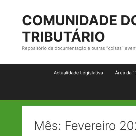
Saltar
para
COMUNIDADE DO
o
conteúdo
TRIBUTÁRIO
Repositório de documentação e outras “coisas” even
Actualidade Legislativa
Área da “
Mês:
Fevereiro 2