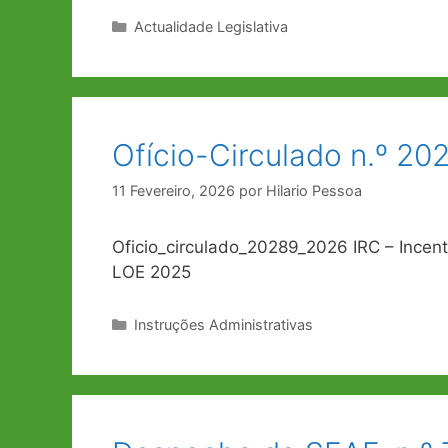
Categorias
Actualidade Legislativa
Ofício-Circulado n.º 202
11 Fevereiro, 2026
por
Hilario Pessoa
Oficio_circulado_20289_2026 IRC – Incentiv
LOE 2025
Categorias
Instruções Administrativas