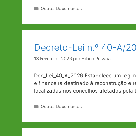
Categorias
Outros Documentos
Decreto-Lei n.º 40-A/20
13 Fevereiro, 2026
por
Hilario Pessoa
Dec_Lei_40_A_2026 Estabelece um regime 
e financeira destinado à reconstrução e r
localizadas nos concelhos afetados pela 
Categorias
Outros Documentos