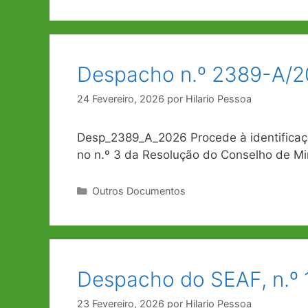
Despacho n.º 2389-A/20
24 Fevereiro, 2026
por
Hilario Pessoa
Desp_2389_A_2026 Procede à identificaç
no n.º 3 da Resolução do Conselho de Min
Categorias
Outros Documentos
Despacho do SEAF, n.º 
23 Fevereiro, 2026
por
Hilario Pessoa