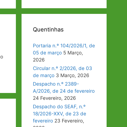
Quentinhas
Portaria n.º 104/2026/1, de
05 de março
5 Março,
to
2026
Circular n.º 2/2026, de 03
de março
3 Março, 2026
Despacho n.º 2389-
A/2026, de 24 de fevereiro
24 Fevereiro, 2026
Despacho do SEAF, n.º
18/2026-XXV, de 23 de
fevereiro
23 Fevereiro,