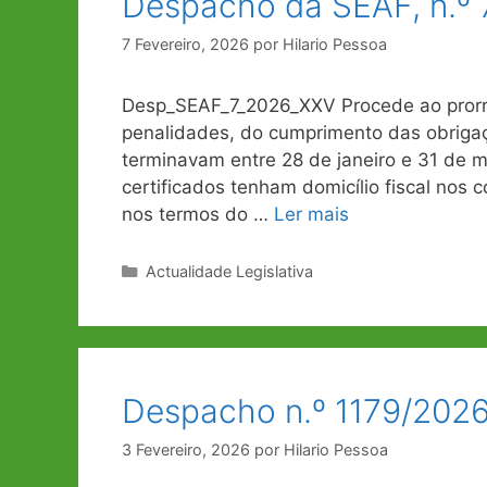
Despacho da SEAF, n.º 7
7 Fevereiro, 2026
por
Hilario Pessoa
Desp_SEAF_7_2026_XXV Procede ao prorro
penalidades, do cumprimento das obrigaç
terminavam entre 28 de janeiro e 31 de m
certificados tenham domicílio fiscal nos c
nos termos do …
Ler mais
Categorias
Actualidade Legislativa
Despacho n.º 1179/2026,
3 Fevereiro, 2026
por
Hilario Pessoa