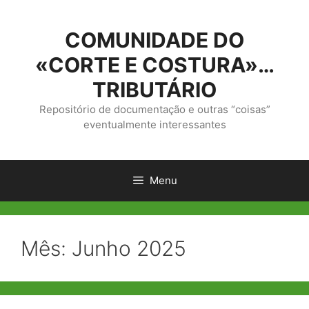
Saltar
para
COMUNIDADE DO
o
conteúdo
«CORTE E COSTURA»…
TRIBUTÁRIO
Repositório de documentação e outras “coisas”
eventualmente interessantes
Menu
Mês:
Junho 2025