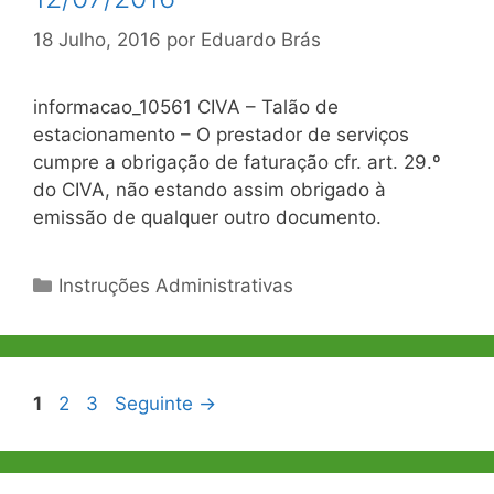
18 Julho, 2016
por
Eduardo Brás
informacao_10561 CIVA – Talão de
estacionamento – O prestador de serviços
cumpre a obrigação de faturação cfr. art. 29.º
do CIVA, não estando assim obrigado à
emissão de qualquer outro documento.
Categorias
Instruções Administrativas
Navegação
Página
Página
Página
1
2
3
Seguinte
→
de
artigos