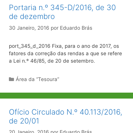
Portaria n.º 345-D/2016, de 30
de dezembro
30 Janeiro, 2016
por
Eduardo Brás
port_345_d_2016 Fixa, para o ano de 2017, os
fatores da correção das rendas a que se refere
a Lei n.º 46/85, de 20 de setembro.
Categorias
Área da “Tesoura”
Ofício Circulado N.º 40.113/2016,
de 20/01
20 Janeiro, 2016
por
Eduardo Brás