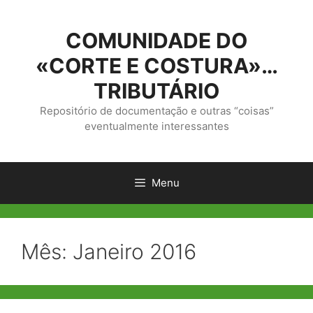
Saltar
para
COMUNIDADE DO
o
conteúdo
«CORTE E COSTURA»…
TRIBUTÁRIO
Repositório de documentação e outras “coisas”
eventualmente interessantes
Menu
Mês:
Janeiro 2016