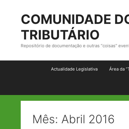
Saltar
para
COMUNIDADE DO
o
conteúdo
TRIBUTÁRIO
Repositório de documentação e outras “coisas” even
Actualidade Legislativa
Área da “
Mês:
Abril 2016