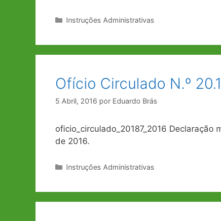
Categorias
Instruções Administrativas
Ofício Circulado N.º 20
5 Abril, 2016
por
Eduardo Brás
oficio_circulado_20187_2016 Declaração m
de 2016.
Categorias
Instruções Administrativas