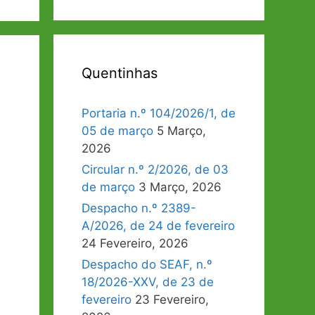
Quentinhas
Portaria n.º 104/2026/1, de
05 de março
5 Março,
2026
Circular n.º 2/2026, de 03
de março
3 Março, 2026
Despacho n.º 2389-
A/2026, de 24 de fevereiro
24 Fevereiro, 2026
Despacho do SEAF, n.º
18/2026-XXV, de 23 de
fevereiro
23 Fevereiro,