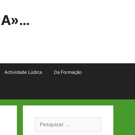
RA»…
Actividade Lúdica
Da Formação
Pesquisar
por: