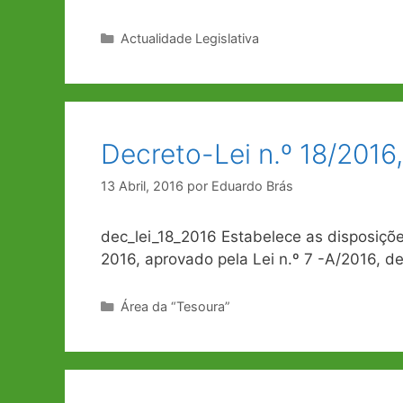
Categorias
Actualidade Legislativa
Decreto-Lei n.º 18/2016
13 Abril, 2016
por
Eduardo Brás
dec_lei_18_2016 Estabelece as disposiç
2016, aprovado pela Lei n.º 7 -A/2016, 
Categorias
Área da “Tesoura”