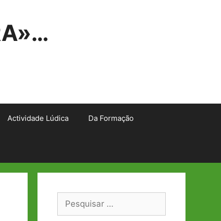
RA»…
Actividade Lúdica
Da Formação
Pesquisar
por: