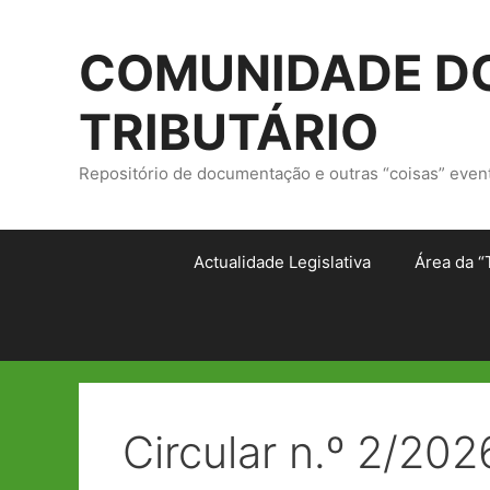
Saltar
para
COMUNIDADE DO
o
conteúdo
TRIBUTÁRIO
Repositório de documentação e outras “coisas” even
Actualidade Legislativa
Área da “
Circular n.º 2/20