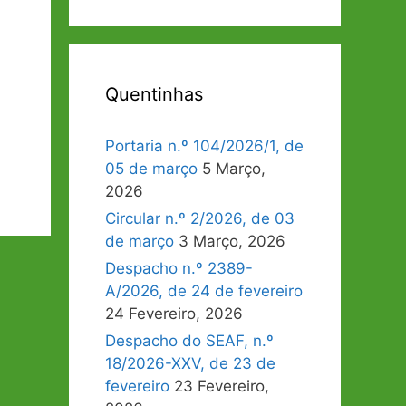
Quentinhas
Portaria n.º 104/2026/1, de
05 de março
5 Março,
2026
Circular n.º 2/2026, de 03
de março
3 Março, 2026
Despacho n.º 2389-
A/2026, de 24 de fevereiro
24 Fevereiro, 2026
Despacho do SEAF, n.º
18/2026-XXV, de 23 de
fevereiro
23 Fevereiro,