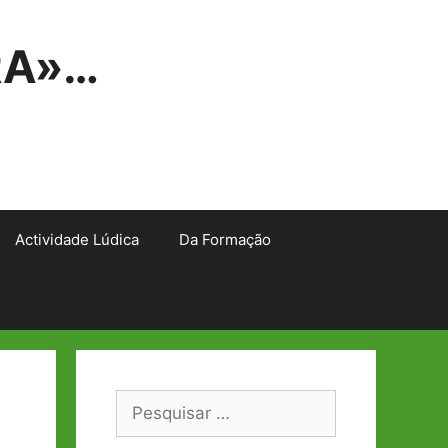
RA»…
Actividade Lúdica
Da Formação
Pesquisar
por: