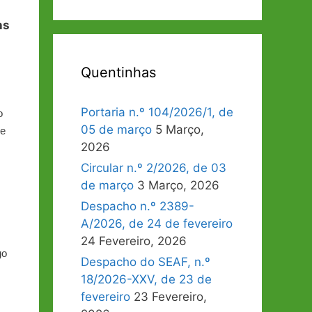
ns
Quentinhas
Portaria n.º 104/2026/1, de
o
05 de março
5 Março,
 e
2026
Circular n.º 2/2026, de 03
de março
3 Março, 2026
Despacho n.º 2389-
A/2026, de 24 de fevereiro
24 Fevereiro, 2026
go
Despacho do SEAF, n.º
18/2026-XXV, de 23 de
fevereiro
23 Fevereiro,