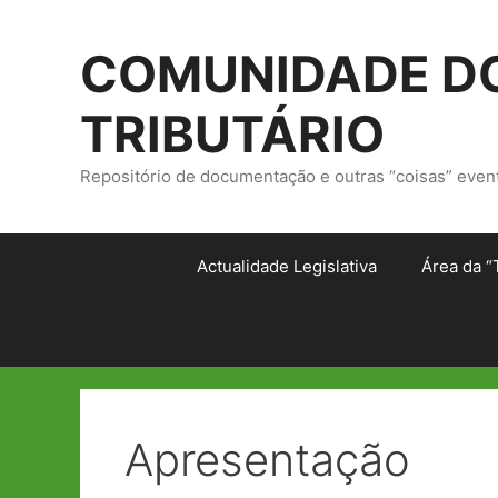
Saltar
para
COMUNIDADE DO
o
conteúdo
TRIBUTÁRIO
Repositório de documentação e outras “coisas” even
Actualidade Legislativa
Área da “
Apresentação