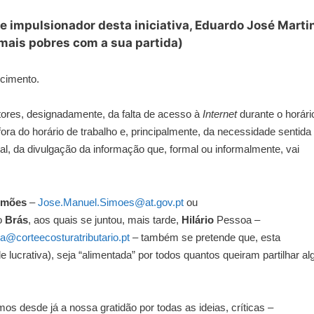
e impulsionador desta iniciativa, Eduardo José Marti
mais pobres com a sua partida)
ecimento.
ctores, designadamente, da falta de acesso à
Internet
durante o horári
ora do horário de trabalho e, principalmente, da necessidade sentida
al, da divulgação da informação que, formal ou informalmente, vai
imões
–
Jose.Manuel.Simoes@at.gov.pt
ou
o
Brás
, aos quais se juntou, mais tarde,
Hilário
Pessoa –
oa@corteecosturatributario.pt
– também se pretende que, esta
e lucrativa), seja “alimentada” por todos quantos queiram partilhar al
s desde já a nossa gratidão por todas as ideias, críticas –