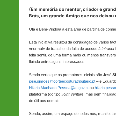
(Em memória do mentor, criador e grand
Brás, um grande Amigo que nos deixou 
Olá e Bem-Vindo/a a esta área de partilha de conh
Esta iniciativa resultou da conjugação de vários fa
«normal» de trabalho, da falta de acesso à
Intranet
f
feita sentir, de uma forma mais ou menos transvers
fluindo entre alguns interessados.
Sendo certo que os promotores iniciais são José
S
jose.simoes@corteecosturatributario.pt
– e Eduard
Hilario.Machado.Pessoa@at.gov.pt
ou
hilario.pess
plataforma (do tipo
Joint Venture
, mas sem finalidad
de útil aos demais.
Sendo, assim, um espaço de todos nós, manifestamo