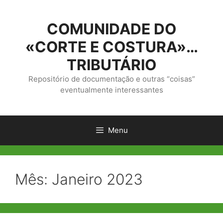
Saltar
para
COMUNIDADE DO
o
conteúdo
«CORTE E COSTURA»…
TRIBUTÁRIO
Repositório de documentação e outras “coisas”
eventualmente interessantes
Menu
Mês:
Janeiro 2023