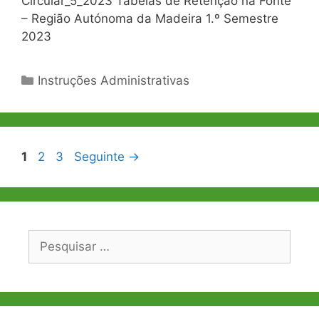
Circular_5_2023 Tabelas de Retenção na Fonte
– Região Autónoma da Madeira 1.º Semestre
2023
Categorias
Instruções Administrativas
Navegação
Página
Página
Página
1
2
3
Seguinte
→
de
artigos
Pesquisar
por: