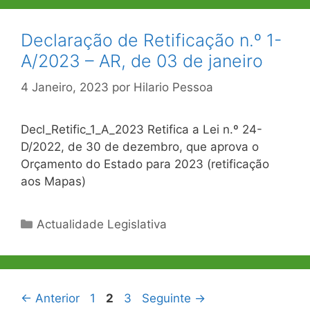
Declaração de Retificação n.º 1-
A/2023 – AR, de 03 de janeiro
4 Janeiro, 2023
por
Hilario Pessoa
Decl_Retific_1_A_2023 Retifica a Lei n.º 24-
D/2022, de 30 de dezembro, que aprova o
Orçamento do Estado para 2023 (retificação
aos Mapas)
Categorias
Actualidade Legislativa
Navegação
Página
Página
Página
←
Anterior
1
2
3
Seguinte
→