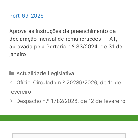
P
o
r
t
_
6
9
_
2
0
2
6
_
1
Aprova as instruções de preenchimento da
declaração mensal de remunerações ― AT,
aprovada pela Portaria n.º 33/2024, de 31 de
janeiro
Categorias
Actualidade Legislativa
Navegação
Ofício-Circulado n.º 20289/2026, de 11 de
de
fevereiro
artigos
Despacho n.º 1782/2026, de 12 de fevereiro
Pesquisar