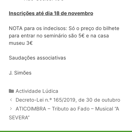
Inscrições até dia 18 de novembro
NOTA para os indecisos: Só o preço do bilhete
para entrar no seminário são 5€ e na casa
museu 3€
Saudações associativas
J. Simões
Categorias
Actividade Lúdica
Navegação
Decreto-Lei n.º 165/2019, de 30 de outubro
de
ATICOIMBRA – Tributo ao Fado – Musical “A
artigos
SEVERA”