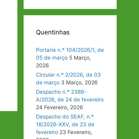
Quentinhas
Portaria n.º 104/2026/1, de
05 de março
5 Março,
2026
Circular n.º 2/2026, de 03
de março
3 Março, 2026
Despacho n.º 2389-
A/2026, de 24 de fevereiro
24 Fevereiro, 2026
Despacho do SEAF, n.º
18/2026-XXV, de 23 de
fevereiro
23 Fevereiro,