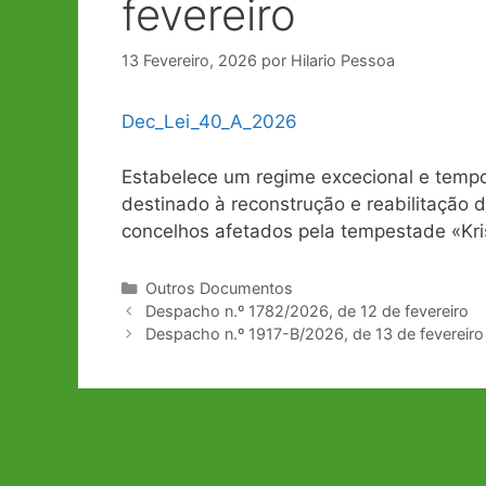
fevereiro
13 Fevereiro, 2026
por
Hilario Pessoa
D
e
c
_
L
e
i
_
4
0
_
A
_
2
0
2
6
Estabelece um regime excecional e temporá
destinado à reconstrução e reabilitação d
concelhos afetados pela tempestade «Kri
Categorias
Outros Documentos
Navegação
Despacho n.º 1782/2026, de 12 de fevereiro
de
Despacho n.º 1917-B/2026, de 13 de fevereiro
artigos