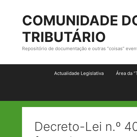
Saltar
para
COMUNIDADE DO
o
conteúdo
TRIBUTÁRIO
Repositório de documentação e outras “coisas” even
Actualidade Legislativa
Área da “
Decreto-Lei n.º 4