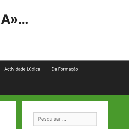
RA»…
Actividade Lúdica
Da Formação
Pesquisar
por: