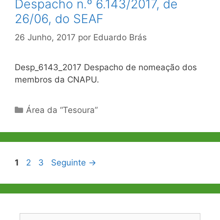
Despacho n.º 6.143/2017, de
26/06, do SEAF
26 Junho, 2017
por
Eduardo Brás
Desp_6143_2017 Despacho de nomeação dos
membros da CNAPU.
Categorias
Área da “Tesoura”
Navegação
Página
Página
Página
1
2
3
Seguinte
→
de
artigos
Pesquisar