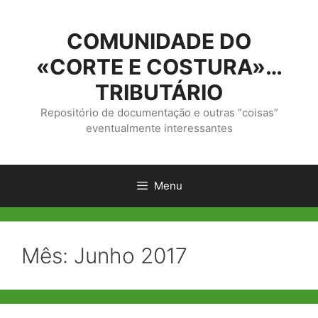
Saltar
para
COMUNIDADE DO
o
conteúdo
«CORTE E COSTURA»…
TRIBUTÁRIO
Repositório de documentação e outras “coisas”
eventualmente interessantes
Menu
Mês:
Junho 2017