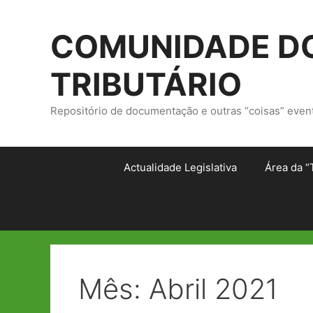
Saltar
para
COMUNIDADE DO
o
conteúdo
TRIBUTÁRIO
Repositório de documentação e outras “coisas” even
Actualidade Legislativa
Área da “
Mês:
Abril 2021