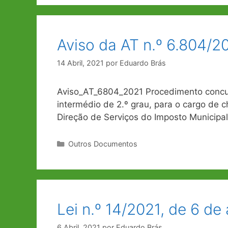
Aviso da AT n.º 6.804/2
14 Abril, 2021
por
Eduardo Brás
Aviso_AT_6804_2021 Procedimento concur
intermédio de 2.º grau, para o cargo de 
Direção de Serviços do Imposto Municipal
Categorias
Outros Documentos
Lei n.º 14/2021, de 6 de 
6 Abril, 2021
por
Eduardo Brás