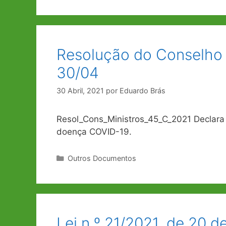
Resolução do Conselho 
30/04
30 Abril, 2021
por
Eduardo Brás
Resol_Cons_Ministros_45_C_2021 Declara
doença COVID-19.
Categorias
Outros Documentos
Lei n.º 21/2021, de 20 de