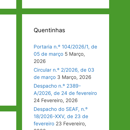
Quentinhas
Portaria n.º 104/2026/1, de
05 de março
5 Março,
2026
Circular n.º 2/2026, de 03
de março
3 Março, 2026
Despacho n.º 2389-
A/2026, de 24 de fevereiro
24 Fevereiro, 2026
Despacho do SEAF, n.º
18/2026-XXV, de 23 de
fevereiro
23 Fevereiro,