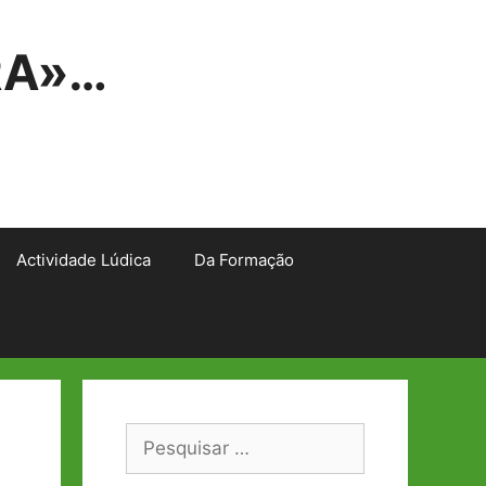
RA»…
Actividade Lúdica
Da Formação
Pesquisar
por: