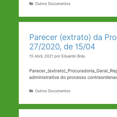
Categorias
Outros Documentos
Parecer (extrato) da Pr
27/2020, de 15/04
15 Abril, 2021
por
Eduardo Brás
Parecer_(extrato)_Procuradoria_Geral_Re
administrativa do processo contraordenac
Categorias
Outros Documentos