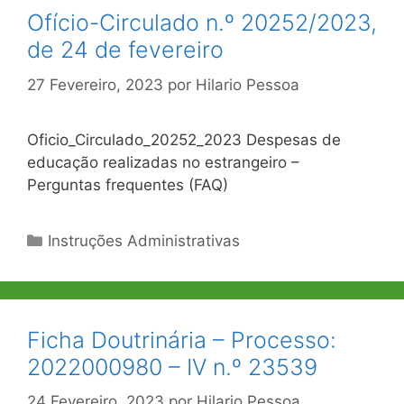
Ofício-Circulado n.º 20252/2023,
de 24 de fevereiro
27 Fevereiro, 2023
por
Hilario Pessoa
Oficio_Circulado_20252_2023 Despesas de
educação realizadas no estrangeiro –
Perguntas frequentes (FAQ)
Categorias
Instruções Administrativas
Ficha Doutrinária – Processo:
2022000980 – IV n.º 23539
24 Fevereiro, 2023
por
Hilario Pessoa