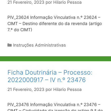
21 Fevereiro, 2023
por
Hilario Pessoa
PIV_23624 Informação Vinculativa n.º 23624 –
CIMT – Destino diferente do da revenda (artigo
7.º do CIMT)
Categorias
Instruções Administrativas
Ficha Doutrinária – Processo:
2022000917 – IV n.º 23476
21 Fevereiro, 2023
por
Hilario Pessoa
PIV_23476 Informação Vinculativa n.º 23476 –
CIMT – Caducidade da isenção do artigo 9.º do