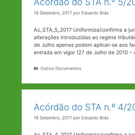
Acórdão do STA n.º 5/20
18 Setembro, 2017
por
Eduardo Brás
Ac_STA_5_2017 Uniformiza/confirma a juri
alterações introduzidas ao regime tributár
de Julho apenas podem aplicar-se aos fac
entrada em vigor (27 de Julho de 2010 – a
Categorias
Outros Documentos
Acórdão do STA n.º 4/2
18 Setembro, 2017
por
Eduardo Brás
Ac_STA_4_2017 Uniformiza/confirma a jur