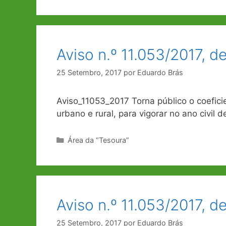
Aviso n.º 11.053/2017, d
25 Setembro, 2017
por
Eduardo Brás
Aviso_11053_2017 Torna público o coefici
urbano e rural, para vigorar no ano civil d
Categorias
Área da “Tesoura”
Aviso n.º 11.053/2017, d
25 Setembro, 2017
por
Eduardo Brás