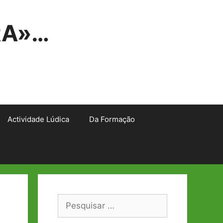
RA»…
Actividade Lúdica
Da Formação
Pesquisar
por: