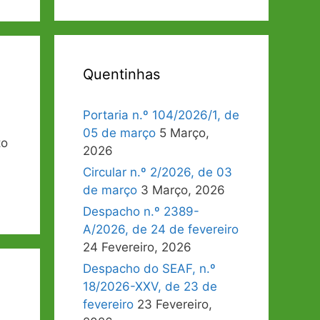
Quentinhas
Portaria n.º 104/2026/1, de
05 de março
5 Março,
to
2026
Circular n.º 2/2026, de 03
de março
3 Março, 2026
Despacho n.º 2389-
A/2026, de 24 de fevereiro
24 Fevereiro, 2026
Despacho do SEAF, n.º
18/2026-XXV, de 23 de
fevereiro
23 Fevereiro,