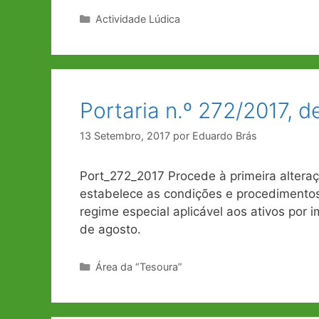
Categorias
Actividade Lúdica
Portaria n.º 272/2017, 
13 Setembro, 2017
por
Eduardo Brás
Port_272_2017 Procede à primeira altera
estabelece as condições e procedimentos 
regime especial aplicável aos ativos por 
de agosto.
Categorias
Área da “Tesoura”