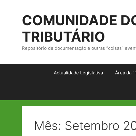
Saltar
para
COMUNIDADE DO
o
conteúdo
TRIBUTÁRIO
Repositório de documentação e outras “coisas” even
Actualidade Legislativa
Área da “
Mês:
Setembro 2