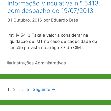
Informação Vinculativa n.º 5413,
com despacho de 19/07/2013
31 Outubro, 2016
por
Eduardo Brás
imt_iv_5413 Taxa e valor a considerar na
liquidação de IMT no caso de caducidade da
isenção prevista no artigo 7.º do CIMT.
Categorias
Instruções Administrativas
Navegação
Página
Página
Página
1
2
…
5
Seguinte
→
de
artigos