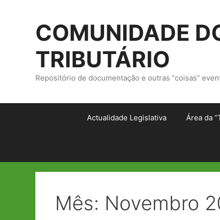
Saltar
para
COMUNIDADE DO
o
conteúdo
TRIBUTÁRIO
Repositório de documentação e outras “coisas” even
Actualidade Legislativa
Área da “
Mês:
Novembro 2