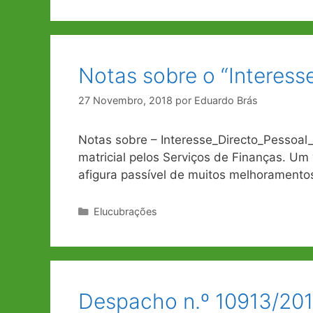
Notas sobre o “Interesse
27 Novembro, 2018
por
Eduardo Brás
Notas sobre – Interesse_Directo_Pessoal_
matricial pelos Serviços de Finanças. Um
afigura passível de muitos melhoramento
Categorias
Elucubrações
Despacho n.º 10913/201