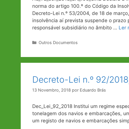
norma do artigo 100.º do Código da Inso
Decreto-Lei n.º 53/2004, de 18 de março,
insolvência aí prevista suspende o prazo p
responsável subsidiário no âmbito …
Ler 
Categorias
Outros Documentos
Decreto-Lei n.º 92/2018
13 Novembro, 2018
por
Eduardo Brás
Dec_Lei_92_2018 Institui um regime espe
tonelagem dos navios e embarcações, um re
um registo de navios e embarcações simpl