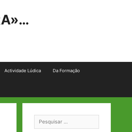
RA»…
Actividade Lúdica
Da Formação
Pesquisar
por: