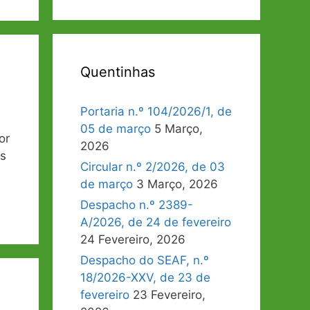
Quentinhas
Portaria n.º 104/2026/1, de
05 de março
5 Março,
or
2026
os
Circular n.º 2/2026, de 03
de março
3 Março, 2026
Despacho n.º 2389-
A/2026, de 24 de fevereiro
24 Fevereiro, 2026
Despacho do SEAF, n.º
18/2026-XXV, de 23 de
fevereiro
23 Fevereiro,