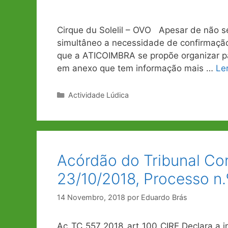
Cirque du Solelil – OVO Apesar de não 
simultâneo a necessidade de confirmação 
que a ATICOIMBRA se propõe organizar pa
em anexo que tem informação mais …
Le
Categorias
Actividade Lúdica
Acórdão do Tribunal Con
23/10/2018, Processo n.
14 Novembro, 2018
por
Eduardo Brás
Ac_TC_557_2018_art_100_CIRE Declara a in