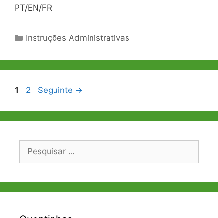
PT/EN/FR
Categorias
Instruções Administrativas
Navegação
Página
Página
1
2
Seguinte
→
de
artigos
Pesquisar
por: