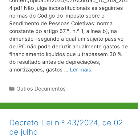
content/uploads/2024/07/Acordao_TC_369_202
4.pdf Não julga inconstitucionais as seguintes
normas do Código do Imposto sobre o
Rendimento de Pessoas Coletivas: norma
constante do artigo 67.º, n.º 1, alínea b), na
dimensão «segundo a qual um sujeito passivo
de IRC não pode deduzir anualmente gastos de
financiamento líquidos que ultrapassem 30 %
do resultado antes de depreciações,
amortizações, gastos …
Ler mais
Categorias
Outros Documentos
Decreto-Lei n.º 43/2024, de 02
de julho