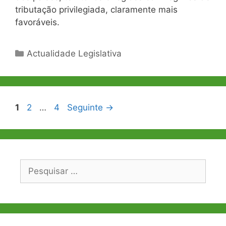
tributação privilegiada, claramente mais
favoráveis.
Categorias
Actualidade Legislativa
Navegação
Página
Página
Página
1
2
…
4
Seguinte
→
de
artigos
Pesquisar
por: