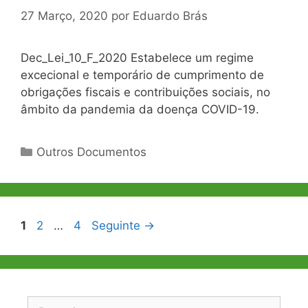
27 Março, 2020
por
Eduardo Brás
Dec_Lei_10_F_2020 Estabelece um regime
excecional e temporário de cumprimento de
obrigações fiscais e contribuições sociais, no
âmbito da pandemia da doença COVID-19.
Categorias
Outros Documentos
Navegação
Página
Página
Página
1
2
…
4
Seguinte
→
de
artigos
Pesquisar