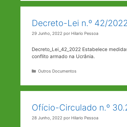
Decreto-Lei n.º 42/2022
29 Junho, 2022
por
Hilario Pessoa
Decreto_Lei_42_2022 Estabelece medidas
conflito armado na Ucrânia.
Categorias
Outros Documentos
Ofício-Circulado n.º 3
28 Junho, 2022
por
Hilario Pessoa