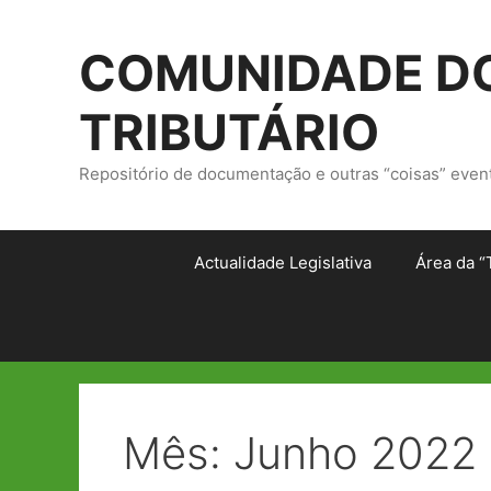
Saltar
para
COMUNIDADE DO
o
conteúdo
TRIBUTÁRIO
Repositório de documentação e outras “coisas” even
Actualidade Legislativa
Área da “
Mês:
Junho 2022