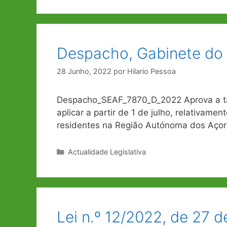
Despacho, Gabinete do 
28 Junho, 2022
por
Hilario Pessoa
Despacho_SEAF_7870_D_2022 Aprova a tab
aplicar a partir de 1 de julho, relativame
residentes na Região Autónoma dos Açor
Categorias
Actualidade Legislativa
Lei n.º 12/2022, de 27 d