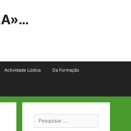
RA»…
Actividade Lúdica
Da Formação
Pesquisar
por: