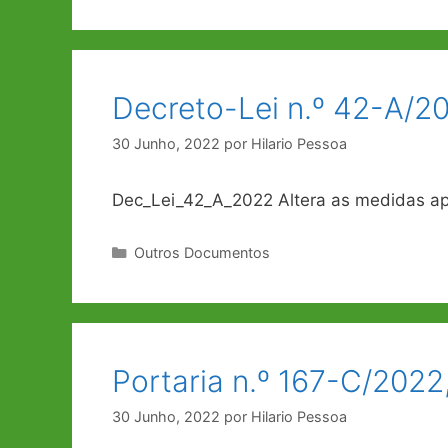
Decreto-Lei n.º 42-A/20
30 Junho, 2022
por
Hilario Pessoa
Dec_Lei_42_A_2022 Altera as medidas ap
Categorias
Outros Documentos
Portaria n.º 167-C/2022
30 Junho, 2022
por
Hilario Pessoa