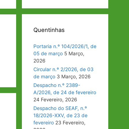
Quentinhas
Portaria n.º 104/2026/1, de
05 de março
5 Março,
2026
Circular n.º 2/2026, de 03
de março
3 Março, 2026
Despacho n.º 2389-
A/2026, de 24 de fevereiro
24 Fevereiro, 2026
Despacho do SEAF, n.º
18/2026-XXV, de 23 de
fevereiro
23 Fevereiro,