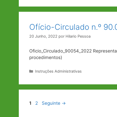
Ofício-Circulado n.º 90
20 Junho, 2022
por
Hilario Pessoa
Oficio_Circulado_90054_2022 Representaçã
procedimentos)
Categorias
Instruções Administrativas
Navegação
Página
Página
1
2
Seguinte
→
de
artigos