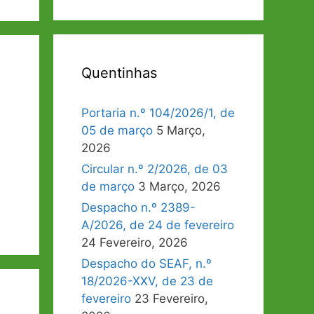
Quentinhas
Portaria n.º 104/2026/1, de
05 de março
5 Março,
2026
Circular n.º 2/2026, de 03
de março
3 Março, 2026
Despacho n.º 2389-
A/2026, de 24 de fevereiro
24 Fevereiro, 2026
Despacho do SEAF, n.º
18/2026-XXV, de 23 de
fevereiro
23 Fevereiro,