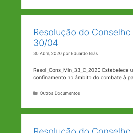
Resolução do Conselho 
30/04
30 Abril, 2020
por
Eduardo Brás
Resol_Cons_Min_33_C_2020 Estabelece u
confinamento no âmbito do combate à p
Categorias
Outros Documentos
Resolução do Conselho 