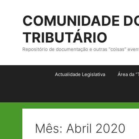
Saltar
para
COMUNIDADE DO
o
conteúdo
TRIBUTÁRIO
Repositório de documentação e outras “coisas” even
Actualidade Legislativa
Área da “
Mês:
Abril 2020