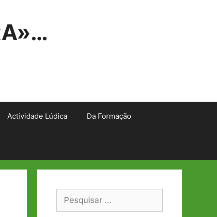
RA»…
Actividade Lúdica
Da Formação
Pesquisar
por: