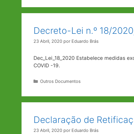
Decreto-Lei n.º 18/2020,
23 Abril, 2020
por
Eduardo Brás
Dec_Lei_18_2020 Estabelece medidas exc
COVID -19.
Categorias
Outros Documentos
Declaração de Retificaç
23 Abril, 2020
por
Eduardo Brás