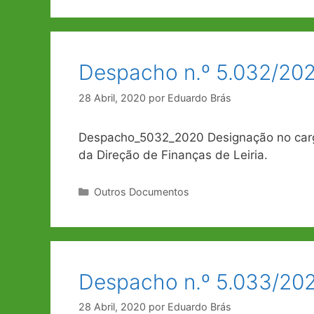
Despacho n.º 5.032/202
28 Abril, 2020
por
Eduardo Brás
Despacho_5032_2020 Designação no cargo
da Direção de Finanças de Leiria.
Categorias
Outros Documentos
Despacho n.º 5.033/202
28 Abril, 2020
por
Eduardo Brás