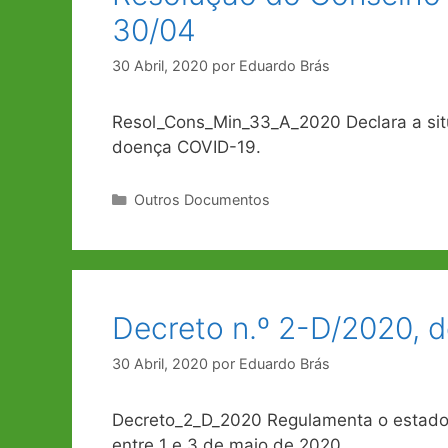
30/04
30 Abril, 2020
por
Eduardo Brás
Resol_Cons_Min_33_A_2020 Declara a si
doença COVID-19.
Categorias
Outros Documentos
Decreto n.º 2-D/2020, d
30 Abril, 2020
por
Eduardo Brás
Decreto_2_D_2020 Regulamenta o estado 
entre 1 e 3 de maio de 2020.