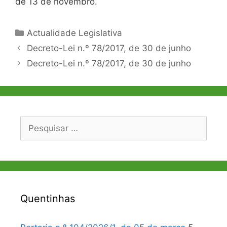
de 13 de novembro.
Categorias
Actualidade Legislativa
Navegação
Decreto-Lei n.º 78/2017, de 30 de junho
de
Decreto-Lei n.º 78/2017, de 30 de junho
artigos
Pesquisar
por:
Quentinhas