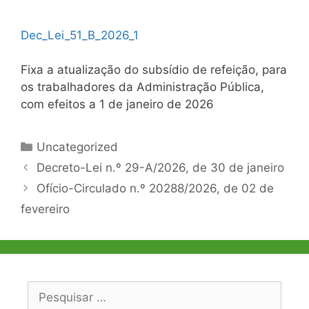
D
e
c
_
L
e
i
_
5
1
_
B
_
2
0
2
6
_
1
Fixa a atualização do subsídio de refeição, para
os trabalhadores da Administração Pública,
com efeitos a 1 de janeiro de 2026
Categorias
Uncategorized
Navegação
Decreto-Lei n.º 29-A/2026, de 30 de janeiro
de
Ofício-Circulado n.º 20288/2026, de 02 de
artigos
fevereiro
Pesquisar
por: