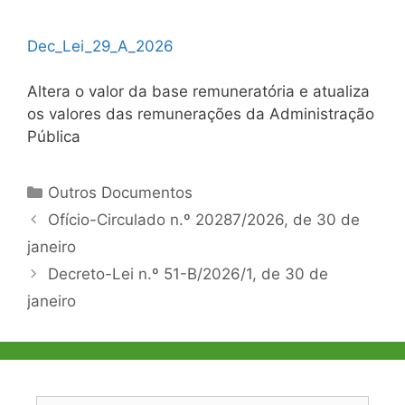
D
e
c
_
L
e
i
_
2
9
_
A
_
2
0
2
6
Altera o valor da base remuneratória e atualiza
os valores das remunerações da Administração
Pública
Categorias
Outros Documentos
Navegação
Ofício-Circulado n.º 20287/2026, de 30 de
de
janeiro
artigos
Decreto-Lei n.º 51-B/2026/1, de 30 de
janeiro