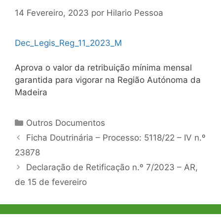
14 Fevereiro, 2023
por
Hilario Pessoa
Dec_Legis_Reg_11_2023_M
Aprova o valor da retribuição mínima mensal
garantida para vigorar na Região Autónoma da
Madeira
Categorias
Outros Documentos
Navegação
Ficha Doutrinária – Processo: 5118/22 – IV n.º
de
23878
artigos
Declaração de Retificação n.º 7/2023 – AR,
de 15 de fevereiro