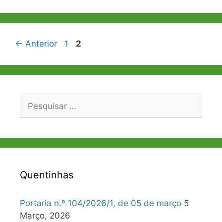
Navegação
Página
Página
←
Anterior
1
2
de
artigos
Pesquisar
por:
Quentinhas
Portaria n.º 104/2026/1, de 05 de março
5
Março, 2026