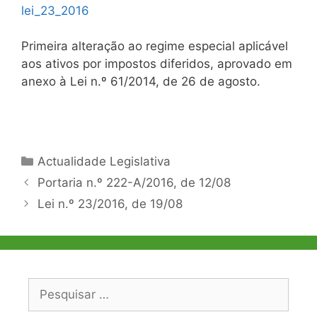
lei_23_2016
Primeira alteração ao regime especial aplicável
aos ativos por impostos diferidos, aprovado em
anexo à Lei n.º 61/2014, de 26 de agosto.
Categorias
Actualidade Legislativa
Navegação
Portaria n.º 222-A/2016, de 12/08
de
Lei n.º 23/2016, de 19/08
artigos
Pesquisar
por: