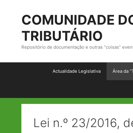
Saltar
para
COMUNIDADE DO
o
conteúdo
TRIBUTÁRIO
Repositório de documentação e outras “coisas” even
Actualidade Legislativa
Área da “
Lei n.º 23/2016, 