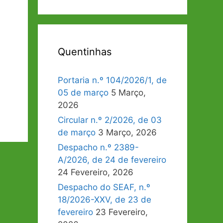
Quentinhas
Portaria n.º 104/2026/1, de
05 de março
5 Março,
2026
Circular n.º 2/2026, de 03
de março
3 Março, 2026
Despacho n.º 2389-
A/2026, de 24 de fevereiro
24 Fevereiro, 2026
Despacho do SEAF, n.º
18/2026-XXV, de 23 de
fevereiro
23 Fevereiro,