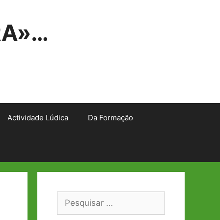
RA»…
Actividade Lúdica
Da Formação
Pesquisar
por: