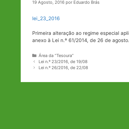
19 Agosto, 2016
por
Eduardo Brás
lei_23_2016
Primeira alteração ao regime especial apl
anexo à Lei n.º 61/2014, de 26 de agosto
Categorias
Área da “Tesoura”
Navegação
Lei n.º 23/2016, de 19/08
de
Lei n.º 26/2016, de 22/08
artigos