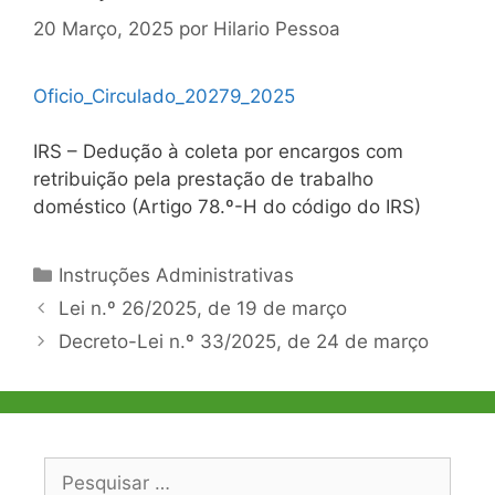
20 Março, 2025
por
Hilario Pessoa
Oficio_Circulado_20279_2025
IRS – Dedução à coleta por encargos com
retribuição pela prestação de trabalho
doméstico (Artigo 78.º-H do código do IRS)
Categorias
Instruções Administrativas
Navegação
Lei n.º 26/2025, de 19 de março
de
Decreto-Lei n.º 33/2025, de 24 de março
artigos
Pesquisar