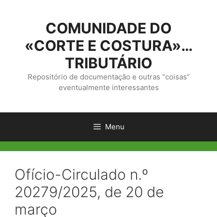
Saltar
para
COMUNIDADE DO
o
conteúdo
«CORTE E COSTURA»…
TRIBUTÁRIO
Repositório de documentação e outras “coisas”
eventualmente interessantes
Menu
Ofício-Circulado n.º
20279/2025, de 20 de
março