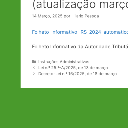
(atualização març
14 Março, 2025
por
Hilario Pessoa
Folheto_informativo_IRS_2024_automatic
Folheto Informativo da Autoridade Tribut
Categorias
Instruções Administrativas
Navegação
Lei n.º 25.º-A/2025, de 13 de março
de
Decreto-Lei n.º 16/2025, de 18 de março
artigos