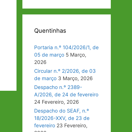
Quentinhas
Portaria n.º 104/2026/1, de
05 de março
5 Março,
2026
Circular n.º 2/2026, de 03
de março
3 Março, 2026
Despacho n.º 2389-
A/2026, de 24 de fevereiro
24 Fevereiro, 2026
Despacho do SEAF, n.º
18/2026-XXV, de 23 de
fevereiro
23 Fevereiro,