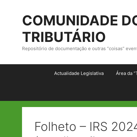
Saltar
para
COMUNIDADE DO
o
conteúdo
TRIBUTÁRIO
Repositório de documentação e outras “coisas” even
Actualidade Legislativa
Área da “
Folheto – IRS 202