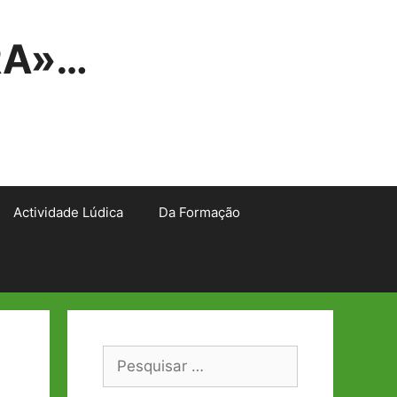
RA»…
Actividade Lúdica
Da Formação
Pesquisar
por: