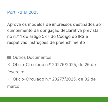
P
o
r
t
_
7
2
_
B
_
2
0
2
5
Aprova os modelos de impressos destinados ao
cumprimento da obrigação declarativa prevista
no n.º 1 do artigo 57.º do Código do IRS e
respetivas instruções de preenchimento
Categorias
Outros Documentos
Navegação
Ofício-Circulado n.º 20276/2025, de 26 de
de
fevereiro
artigos
Ofício-Circulado n.º 20277/2025, de 02 de
março