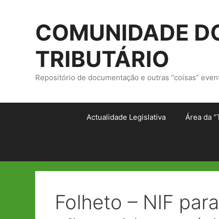
Saltar
para
COMUNIDADE DO
o
conteúdo
TRIBUTÁRIO
Repositório de documentação e outras “coisas” even
Actualidade Legislativa
Área da “
Folheto – NIF par