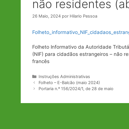
não residentes (ab
26 Maio, 2024
por
Hilario Pessoa
Folheto_informativo_NIF_cidadaos_estran
Folheto Informativo da Autoridade Tribut
(NIF) para cidadãos estrangeiros – não r
francês
Categorias
Instruções Administrativas
Navegação
Folheto – E-Balcão (maio 2024)
de
Portaria n.º 156/2024/1, de 28 de maio
artigos