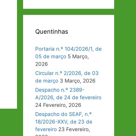
Quentinhas
Portaria n.º 104/2026/1, de
05 de março
5 Março,
2026
Circular n.º 2/2026, de 03
de março
3 Março, 2026
Despacho n.º 2389-
A/2026, de 24 de fevereiro
24 Fevereiro, 2026
Despacho do SEAF, n.º
18/2026-XXV, de 23 de
fevereiro
23 Fevereiro,