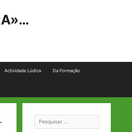
RA»…
Actividade Lúdica
Da Formação
–
Pesquisar
por: