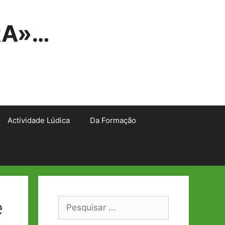
RA»…
Actividade Lúdica
Da Formação
e
Pesquisar
por: