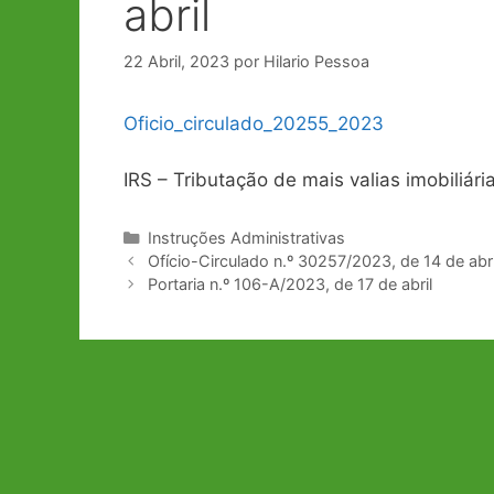
abril
22 Abril, 2023
por
Hilario Pessoa
Oficio_circulado_20255_2023
IRS – Tributação de mais valias imobiliári
Categorias
Instruções Administrativas
Navegação
Ofício-Circulado n.º 30257/2023, de 14 de abri
de
Portaria n.º 106-A/2023, de 17 de abril
artigos