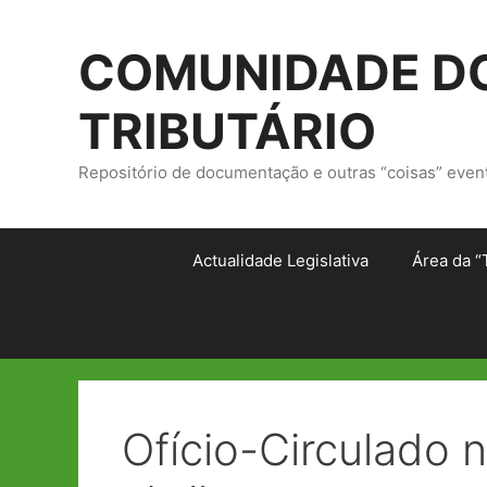
Saltar
para
COMUNIDADE DO
o
conteúdo
TRIBUTÁRIO
Repositório de documentação e outras “coisas” even
Actualidade Legislativa
Área da “
Ofício-Circulado 