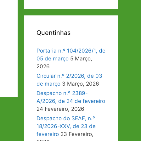
Quentinhas
Portaria n.º 104/2026/1, de
05 de março
5 Março,
2026
Circular n.º 2/2026, de 03
de março
3 Março, 2026
Despacho n.º 2389-
A/2026, de 24 de fevereiro
24 Fevereiro, 2026
Despacho do SEAF, n.º
18/2026-XXV, de 23 de
fevereiro
23 Fevereiro,