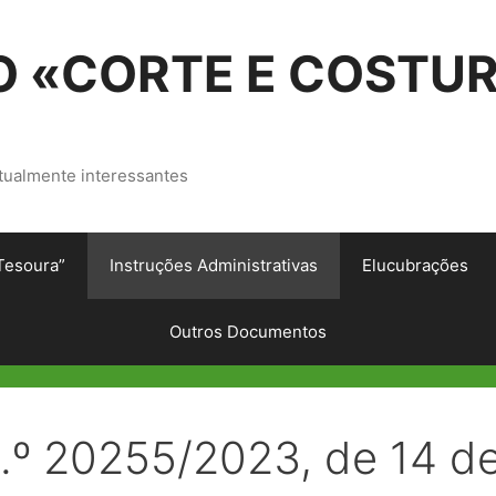
 «CORTE E COSTU
tualmente interessantes
Tesoura”
Instruções Administrativas
Elucubrações
Outros Documentos
n.º 20255/2023, de 14 d