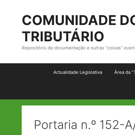
Saltar
para
COMUNIDADE DO
o
conteúdo
TRIBUTÁRIO
Repositório de documentação e outras “coisas” even
Actualidade Legislativa
Área da “
Portaria n.º 152-