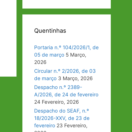
Quentinhas
.
Portaria n.º 104/2026/1, de
05 de março
5 Março,
2026
Circular n.º 2/2026, de 03
de março
3 Março, 2026
Despacho n.º 2389-
A/2026, de 24 de fevereiro
24 Fevereiro, 2026
Despacho do SEAF, n.º
18/2026-XXV, de 23 de
fevereiro
23 Fevereiro,