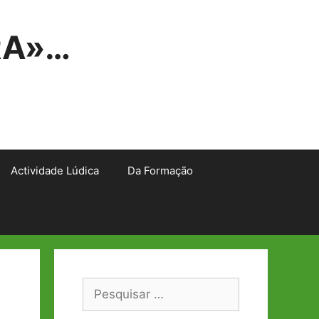
RA»…
Actividade Lúdica
Da Formação
Pesquisar
por: