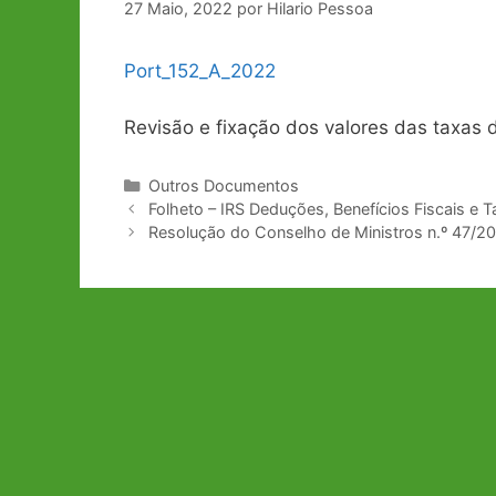
27 Maio, 2022
por
Hilario Pessoa
Port_152_A_2022
Revisão e fixação dos valores das taxas d
Categorias
Outros Documentos
Navegação
Folheto – IRS Deduções, Benefícios Fiscais e 
de
Resolução do Conselho de Ministros n.º 47/2
artigos