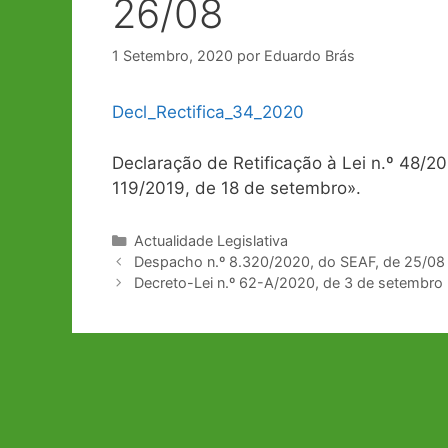
26/08
1 Setembro, 2020
por
Eduardo Brás
Decl_Rectifica_34_2020
Declaração de Retificação à Lei n.º 48/20
119/2019, de 18 de setembro».
Categorias
Actualidade Legislativa
Navegação
Despacho n.º 8.320/2020, do SEAF, de 25/08
de
Decreto-Lei n.º 62-A/2020, de 3 de setembro
artigos