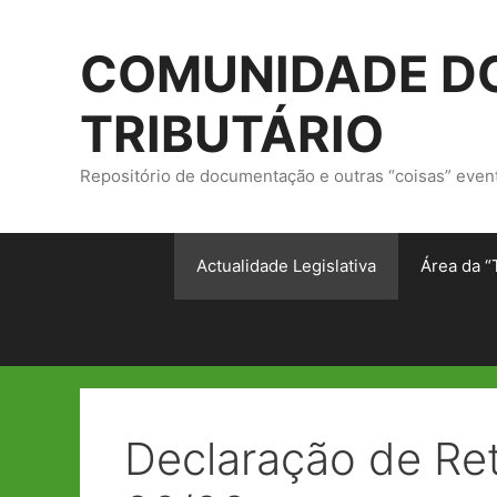
Saltar
para
COMUNIDADE DO
o
conteúdo
TRIBUTÁRIO
Repositório de documentação e outras “coisas” even
Actualidade Legislativa
Área da “
Declaração de Ret