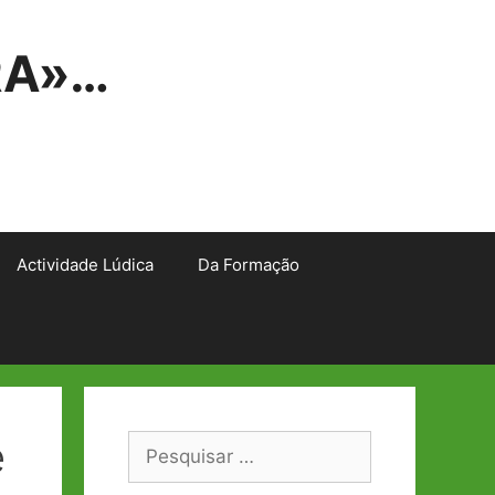
RA»…
Actividade Lúdica
Da Formação
e
Pesquisar
por: