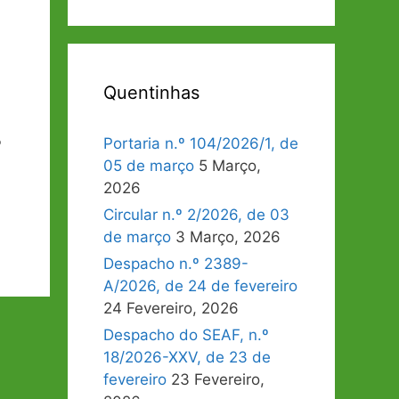
Quentinhas
Portaria n.º 104/2026/1, de
º
05 de março
5 Março,
2026
Circular n.º 2/2026, de 03
de março
3 Março, 2026
Despacho n.º 2389-
A/2026, de 24 de fevereiro
24 Fevereiro, 2026
Despacho do SEAF, n.º
18/2026-XXV, de 23 de
fevereiro
23 Fevereiro,