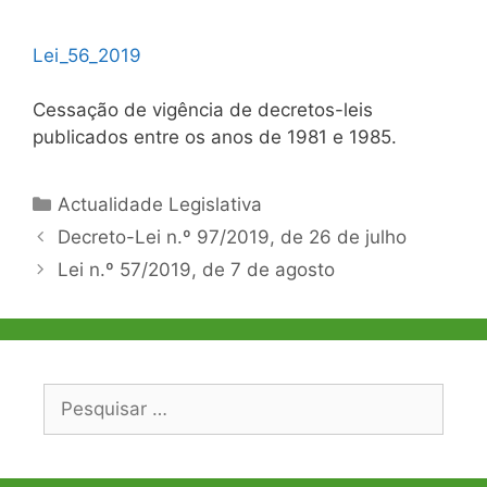
Lei_56_2019
Cessação de vigência de decretos-leis
publicados entre os anos de 1981 e 1985.
Categorias
Actualidade Legislativa
Navegação
Decreto-Lei n.º 97/2019, de 26 de julho
de
Lei n.º 57/2019, de 7 de agosto
artigos
Pesquisar
por: