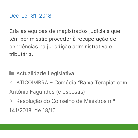
Dec_Lei_81_2018
Cria as equipas de magistrados judiciais que
têm por missão proceder à recuperação de
pendências na jurisdição administrativa e
tributária.
Categorias
Actualidade Legislativa
Navegação
ATICOIMBRA – Comédia “Baixa Terapia” com
de
António Fagundes (e esposas)
artigos
Resolução do Conselho de Ministros n.º
141/2018, de 18/10