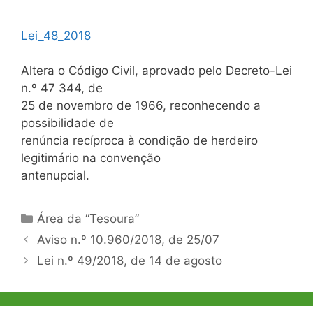
Lei_48_2018
Altera o Código Civil, aprovado pelo Decreto-Lei
n.º 47 344, de
25 de novembro de 1966, reconhecendo a
possibilidade de
renúncia recíproca à condição de herdeiro
legitimário na convenção
antenupcial.
Categorias
Área da “Tesoura”
Navegação
Aviso n.º 10.960/2018, de 25/07
de
Lei n.º 49/2018, de 14 de agosto
artigos