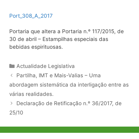
Port_308_A_2017
Portaria que altera a Portaria n.º 117/2015, de
30 de abril – Estampilhas especiais das
bebidas espirituosas.
Categorias
Actualidade Legislativa
Navegação
Partilha, IMT e Mais-Valias – Uma
de
abordagem sistemática da interligação entre as
artigos
várias realidades.
Declaração de Retificação n.º 36/2017, de
25/10