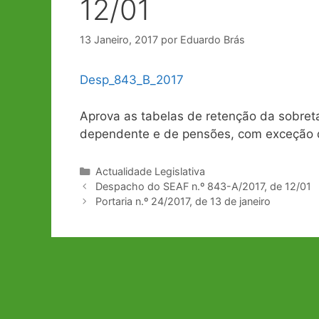
12/01
13 Janeiro, 2017
por
Eduardo Brás
Desp_843_B_2017
Aprova as tabelas de retenção da sobreta
dependente e de pensões, com exceção 
Categorias
Actualidade Legislativa
Navegação
Despacho do SEAF n.º 843-A/2017, de 12/01
de
Portaria n.º 24/2017, de 13 de janeiro
artigos