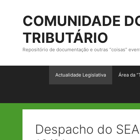
Saltar
para
COMUNIDADE DO
o
conteúdo
TRIBUTÁRIO
Repositório de documentação e outras “coisas” even
Actualidade Legislativa
Área da “
Despacho do SEAF