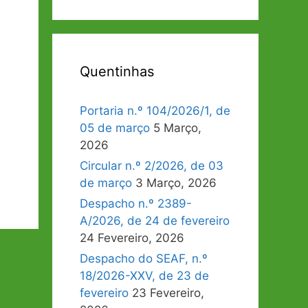
Quentinhas
Portaria n.º 104/2026/1, de
05 de março
5 Março,
2026
Circular n.º 2/2026, de 03
de março
3 Março, 2026
Despacho n.º 2389-
A/2026, de 24 de fevereiro
24 Fevereiro, 2026
Despacho do SEAF, n.º
18/2026-XXV, de 23 de
fevereiro
23 Fevereiro,