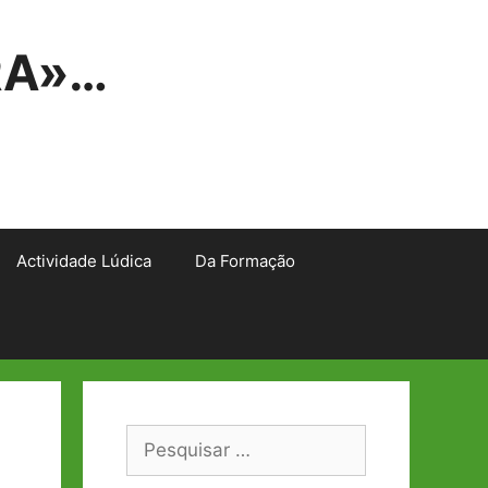
RA»…
Actividade Lúdica
Da Formação
Pesquisar
por: