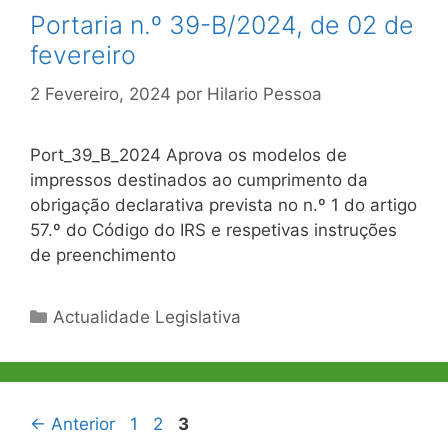
Portaria n.º 39-B/2024, de 02 de
fevereiro
2 Fevereiro, 2024
por
Hilario Pessoa
Port_39_B_2024 Aprova os modelos de
impressos destinados ao cumprimento da
obrigação declarativa prevista no n.º 1 do artigo
57.º do Código do IRS e respetivas instruções
de preenchimento
Categorias
Actualidade Legislativa
Navegação
Página
Página
Página
←
Anterior
1
2
3
de