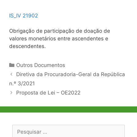
IS_IV 21902
Obrigação de participação de doação de
valores monetários entre ascendentes e
descendentes.
Categorias
Outros Documentos
Navegação
Diretiva da Procuradoria-Geral da República
de
n.º 3/2021
artigos
Proposta de Lei – OE2022
Pesquisar
por: