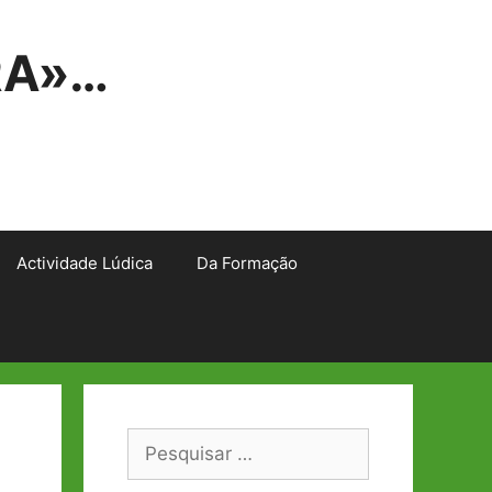
RA»…
Actividade Lúdica
Da Formação
Pesquisar
por: