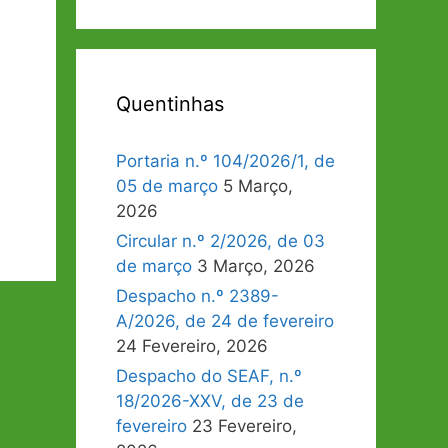
Quentinhas
Portaria n.º 104/2026/1, de
05 de março
5 Março,
2026
Circular n.º 2/2026, de 03
de março
3 Março, 2026
Despacho n.º 2389-
A/2026, de 24 de fevereiro
24 Fevereiro, 2026
Despacho do SEAF, n.º
18/2026-XXV, de 23 de
fevereiro
23 Fevereiro,