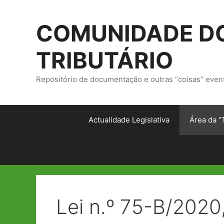
Saltar
para
COMUNIDADE DO
o
conteúdo
TRIBUTÁRIO
Repositório de documentação e outras “coisas” even
Actualidade Legislativa
Área da “
Lei n.º 75-B/2020