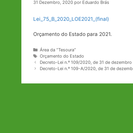
31 Dezembro, 2020
por
Eduardo Brás
Lei_75_B_2020_LOE2021_(final)
Orçamento do Estado para 2021.
Categorias
Área da “Tesoura”
Etiquetas
Orçamento do Estado
Navegação
Decreto-Lei n.º 109/2020, de 31 de dezembro
de
Decreto-Lei n.º 109-A/2020, de 31 de dezemb
artigos