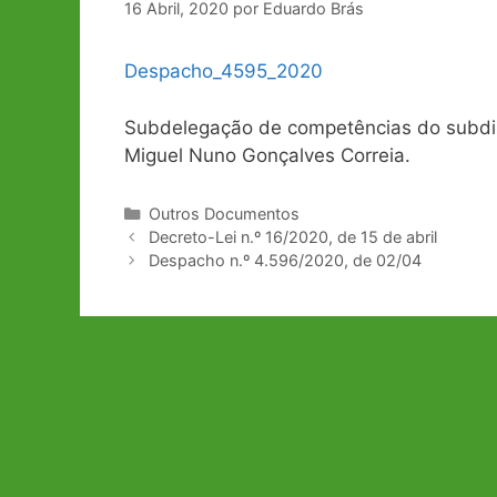
16 Abril, 2020
por
Eduardo Brás
Despacho_4595_2020
Subdelegação de competências do subdire
Miguel Nuno Gonçalves Correia.
Categorias
Outros Documentos
Navegação
Decreto-Lei n.º 16/2020, de 15 de abril
de
Despacho n.º 4.596/2020, de 02/04
artigos