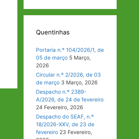
Quentinhas
Portaria n.º 104/2026/1, de
05 de março
5 Março,
2026
Circular n.º 2/2026, de 03
de março
3 Março, 2026
Despacho n.º 2389-
A/2026, de 24 de fevereiro
24 Fevereiro, 2026
Despacho do SEAF, n.º
18/2026-XXV, de 23 de
fevereiro
23 Fevereiro,