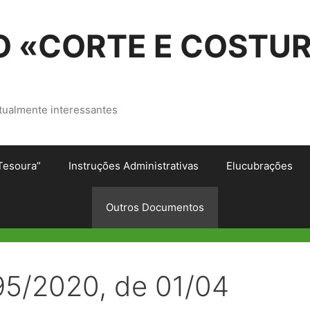
 «CORTE E COSTU
tualmente interessantes
Tesoura”
Instruções Administrativas
Elucubrações
Outros Documentos
95/2020, de 01/04