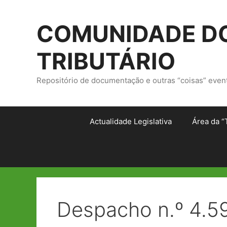
Saltar
para
COMUNIDADE DO
o
conteúdo
TRIBUTÁRIO
Repositório de documentação e outras “coisas” even
Actualidade Legislativa
Área da “
Despacho n.º 4.5