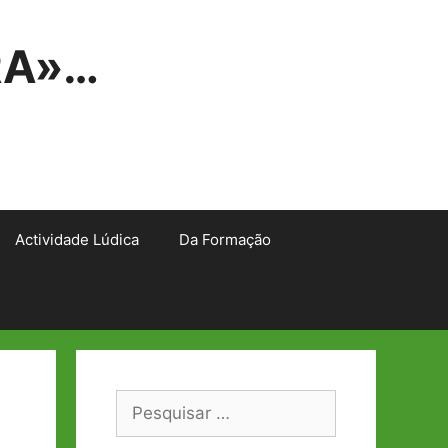
RA»…
Actividade Lúdica
Da Formação
Pesquisar
por: