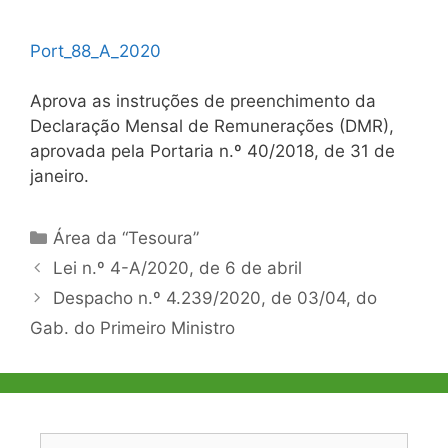
Port_88_A_2020
Aprova as instruções de preenchimento da
Declaração Mensal de Remunerações (DMR),
aprovada pela Portaria n.º 40/2018, de 31 de
janeiro.
Categorias
Área da “Tesoura”
Navegação
Lei n.º 4-A/2020, de 6 de abril
de
Despacho n.º 4.239/2020, de 03/04, do
artigos
Gab. do Primeiro Ministro
Pesquisar